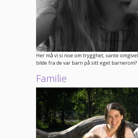
Her må vi si noe om trygghet, vante omgiv
bilde fra de var barn på sitt eget barnerom
Familie