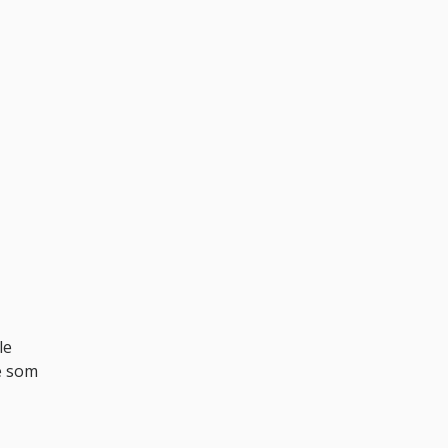
le
le som