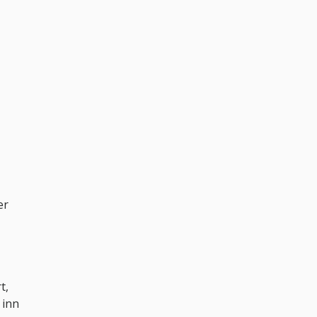
er
t,
 inn