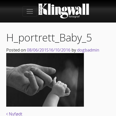
H_portrett_Baby_5
Posted on
08/06/2015
16/10/2016
by
dogbadmin
Nyfødt