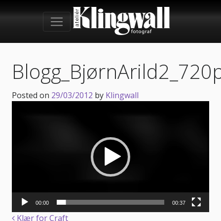
Blogg_BjørnArild2_720
Posted on
29/03/2012
by
Klingwall
Videoavspiller
00:00
00:37
Klær for Craft