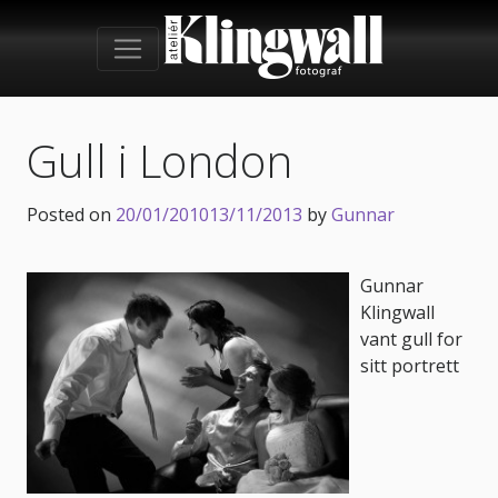
Gull i London
Posted on
20/01/2010
13/11/2013
by
Gunnar
Gunnar
Klingwall
vant gull for
sitt portrett