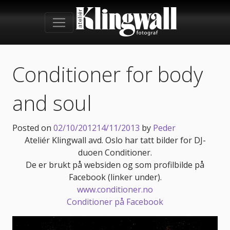
Conditioner for body
and soul
Posted on
02/10/2012
14/11/2013
by
Peder
Ateliér Klingwall avd. Oslo har tatt bilder for DJ-
duoen Conditioner.
De er brukt på websiden og som profilbilde på
Facebook (linker under).
www.conditioner.no
Conditioner på Facebook