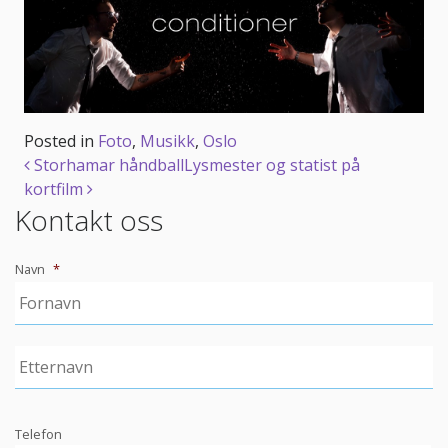
Posted in
Foto
,
Musikk
,
Oslo
Post
Storhamar håndball
Lysmester og statist på
kortfilm
navigation
Kontakt oss
Navn
*
Telefon