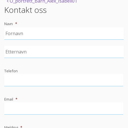
Post
O_portrett_Barn_Alex_Isabell01
Kontakt oss
navigation
Navn
*
Telefon
Email
*
Melding
*